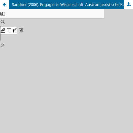
Sandner (2006): Engagierte Wissenschaft. Austromarxistische Kulturstudien und die Anfänge der britischen Cultural Studies