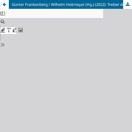
Günter Frankenberg / Wilhelm Heitmeyer (Hg.) (2022): Treiber des Autoritären. Pfade von Entwicklungen zu Beginn des 21. Jahrhunderts