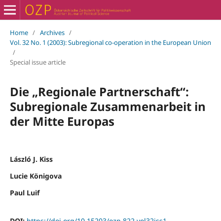
Home
/
Archives
/
Vol. 32 No. 1 (2003): Subregional co-operation in the European Union
/
Special issue article
Die „Regionale Partnerschaft“:
Subregionale Zusammenarbeit in
der Mitte Europas
László J. Kiss
Lucie Königova
Paul Luif
DOI:
https://doi.org/10.15203/ozp.822.vol32iss1