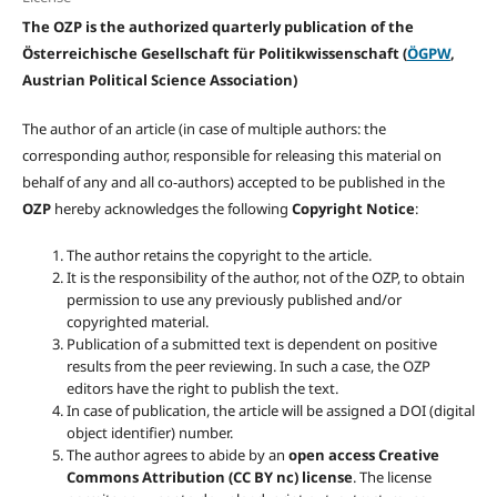
The OZP is the authorized quarterly publication of the
Österreichische Gesellschaft für Politikwissenschaft (
ÖGPW
,
Austrian Political Science Association)
The author of an article (in case of multiple authors: the
corresponding author, responsible for releasing this material on
behalf of any and all co-authors) accepted to be published in the
OZP
hereby acknowledges the following
Copyright Notice
:
The author retains the copyright to the article.
It is the responsibility of the author, not of the OZP, to obtain
permission to use any previously published and/or
copyrighted material.
Publication of a submitted text is dependent on positive
results from the peer reviewing. In such a case, the OZP
editors have the right to publish the text.
In case of publication, the article will be assigned a DOI (digital
object identifier) number.
The author agrees to abide by an
open access Creative
Commons Attribution (CC BY nc) license
. The license