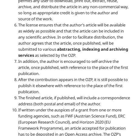
permits any user to download, print out, extract, reuse,
archive, and distribute the article in any non-commercial way,
so long as appropriate credit is given to the author and
source of the work.
The license ensures that the author’s article will be available
as widely as possible and that the article can be included in
any scientific archive. In order to facilitate distribution, the
author agrees that the article, once published, will be
submitted to various
abstracting, indexing and archiving
services
as selected by the OZP.
In addition, the author is encouraged to self-archive the
article, once published, with reference to the place of the first
publication.
After the contribution appears in the OZP, it is still possible to
publish it elsewhere with reference to the place of the first
publication.
The finished article, if published, will include a correspondence
address (both postal and email) of the author.
If written under the auspices of a grant from one or more
funding agencies, such as FWF (Austrian Science Fund), ERC
(European Research Council), and Horizon 2020 (EU
Framework Programme), an article accepted for publication
has to be deposited in an Open Access archive. The OZP’s