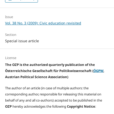
Issue
Vol. 38 No. 3 (2009): Civic education revisited
Section
Special issue article
License
The OZP is the authorized quarterly publication of the
Österreichische Gesellschaft für Politikwissenschaft (
ÖGPW
,
Austrian Political Science Association)
The author of an article (in case of multiple authors: the
corresponding author, responsible for releasing this material on
behalf of any and all co-authors) accepted to be published in the
OZP
hereby acknowledges the following
Copyright Notice
: